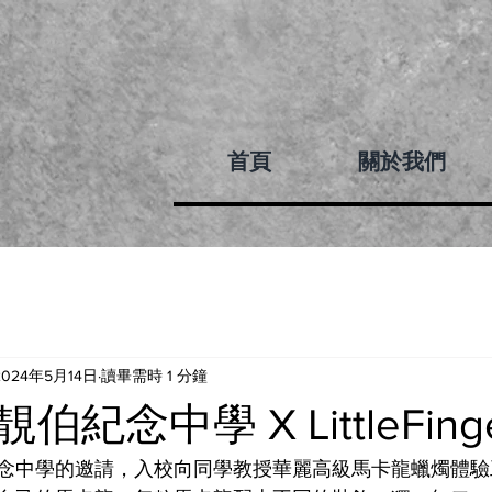
首頁
關於我們
2024年5月14日
讀畢需時 1 分鐘
紀念中學 X LittleFinge
念中學的邀請，入校向同學教授華麗高級馬卡龍蠟燭體驗