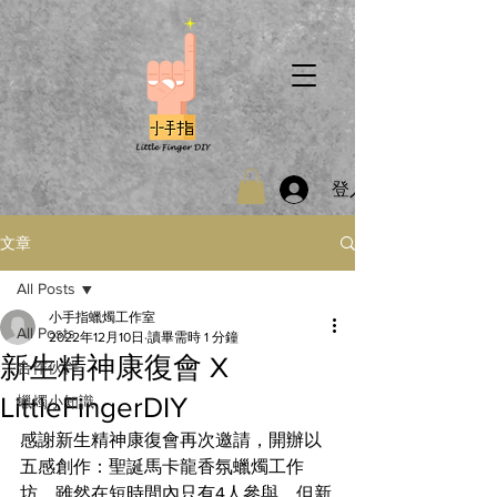
登入
文章
All Posts
小手指蠟燭工作室
All Posts
2022年12月10日
讀畢需時 1 分鐘
新生精神康復會 X
合作伙伴
LittleFingerDIY
蠟燭小知識
感謝新生精神康復會再次邀請，開辦以
五感創作：聖誕馬卡龍香氛蠟燭工作
坊，雖然在短時間內只有4人參與，但
新