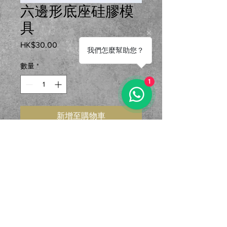
六邊形底座硅膠模
具
HK$30.00
價格
我們怎麼幫助您？
數量
*
1
新增至購物車
用途：慕斯、石膏、滴膠、蠟燭等
製成品為11.5cm x 10cm x 1.3 cm 蠟
燭重g
地址：香港東區鰂魚涌