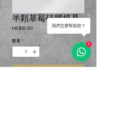
半顆草莓硅膠模具
我們怎麼幫助您？
HK$10.00
價格
數量
*
1
新增至購物車
用途：慕斯、石膏、滴膠、蠟燭等
製成品為2cm x 2.7cm 蠟燭重3g
地址：香港東區鰂魚涌
© 2024 by Little Finger DIY.