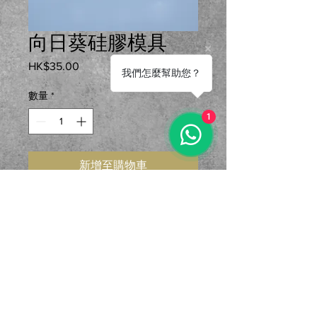
向日葵硅膠模具
HK$35.00
價格
我們怎麼幫助您？
數量
*
1
新增至購物車
用途：慕斯、石膏、滴膠、蠟燭等
製成品為直徑約5.5cm 厚1.5cm 蠟
燭重g
地址：香港東區鰂魚涌