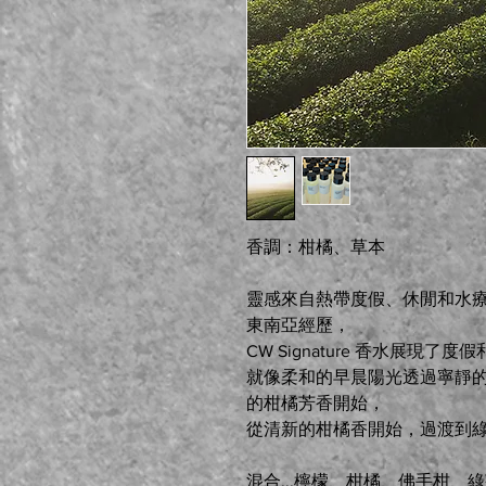
香調：柑橘、草本
靈感來自熱帶度假、休閒和水
東南亞經歷，
CW Signature 香水展現了
就像柔和的早晨陽光透過寧靜
的柑橘芳香開始，
從清新的柑橘香開始，過渡到
混合...檸檬、柑橘、佛手柑、