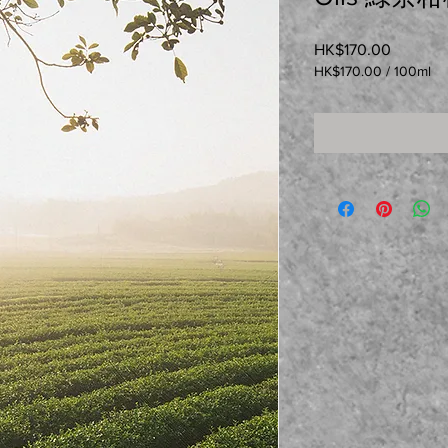
HK$170.00
價格
HK$170.00
/
100ml
每
100
毫
升
之
價
格
為
HK$170.00