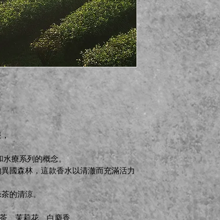
療，
度假和水療系列的概念。
的異國森林，這款香水以清澈而充滿活力
綠茶的清涼。
綠茶、茉莉花、白麝香