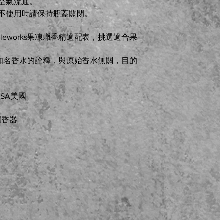
持空氣流通。
。不使用時請保持瓶蓋關閉。
dleworks果凍蠟香精適配表，挑選適合果
名稱是對知名香水的詮釋，與原始香水無關，目的
。
 USA美國
擴香器