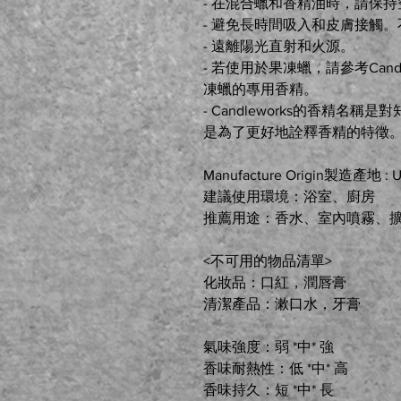
- 在混合蠟和香精油時，請保
- 避免長時間吸入和皮膚接觸
- 遠離陽光直射和火源。
- 若使用於果凍蠟，請參考Can
凍蠟的專用香精。
- Candleworks的香精
是為了更好地詮釋香精的特徵
Manufacture Origin製造產地 :
建議使用環境：浴室、廚房
推薦用途：香水、室內噴霧、
<不可用的物品清單>
化妝品：口紅，潤唇膏
清潔產品：漱口水，牙膏
氣味強度：弱 *中* 強
香味耐熱性：低 *中* 高
香味持久：短 *中* 長