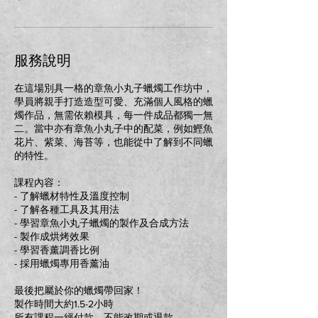
服務說明
在這場別具一格的章魚小丸子蠟燭工作坊中，
學員將親手打造造型可愛、充滿個人風格的蠟
燭作品，無需依賴模具，每一件成品都獨一無
二。當中亦有章魚小丸子中的配菜，例如鰹魚
花片、紫菜、海苔等，也能從中了解到不同蠟
的特性。
課程內容：
- 了解蠟材特性及溫度控制
- 了解各種工具及其用法
- 學習章魚小丸子蠟燭的製作及合成方法
- 製作成烘烤效果
- 學習香薰調香比例
- 採用蠟燭專用香薰油
最後把屬於你的蠟燭帶回家！
製作時間大約1.5-2小時
所有課程一經付款，不能改期或退款