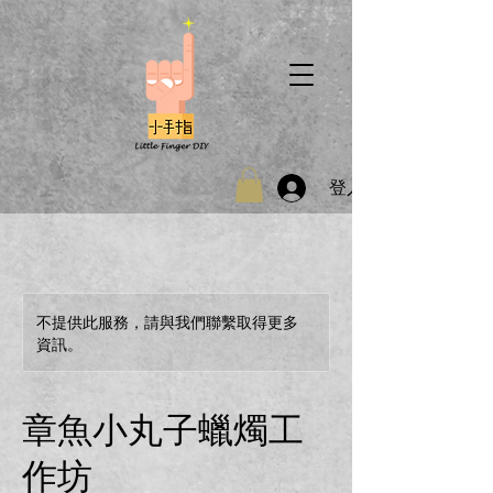
登入
不提供此服務，請與我們聯繫取得更多
資訊。
章魚小丸子蠟燭工
作坊