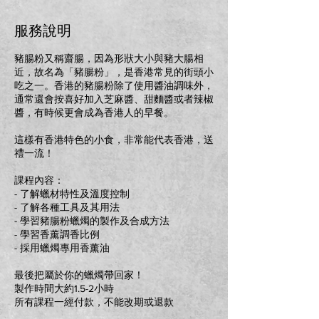
服務說明
豬腸粉又稱齋腸，因為形狀大小與豬大腸相
近，故名為「豬腸粉」，是香港常見的街頭小
吃之一。香港的豬腸粉除了使用醬油調味外，
通常還會按喜好加入芝麻醬、甜麵醬或者辣椒
醬，有時候更會成為香港人的早餐。
這樣有香港特色的小食，非常能代表香港，送
禮一流！
課程內容：
- 了解蠟材特性及溫度控制
- 了解各種工具及其用法
- 學習豬腸粉蠟燭的製作及合成方法
- 學習香薰調香比例
- 採用蠟燭專用香薰油
最後把屬於你的蠟燭帶回家！
製作時間大約1.5-2小時
所有課程一經付款，不能改期或退款