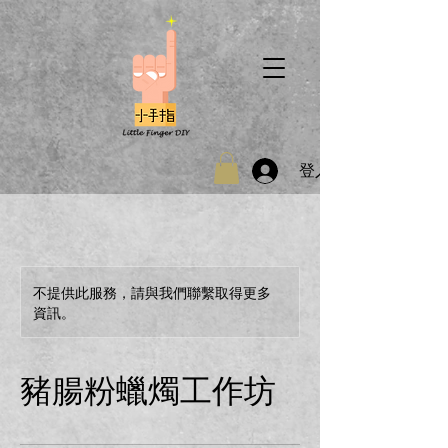
登入
不提供此服務，請與我們聯繫取得更多
資訊。
豬腸粉蠟燭工作坊